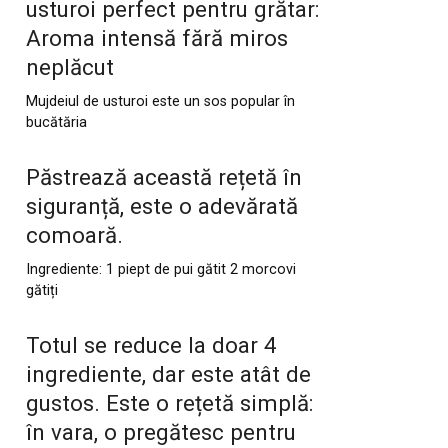
usturoi perfect pentru grătar:
Aroma intensă fără miros
neplăcut
Mujdeiul de usturoi este un sos popular în
bucătăria
Păstrează această rețetă în
siguranță, este o adevărată
comoară.
Ingrediente: 1 piept de pui gătit 2 morcovi
gătiți
Totul se reduce la doar 4
ingrediente, dar este atât de
gustos. Este o rețetă simplă:
în vara, o pregătesc pentru