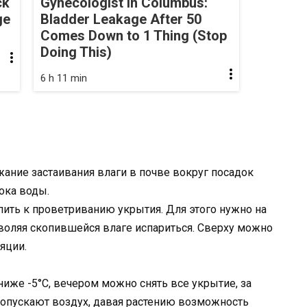
ck
Gynecologist in Columbus:
ge
Bladder Leakage After 50
Comes Down to 1 Thing (Stop
Doing This)
6 h 11 min
жание застаивания влаги в почве вокруг посадок
ока воды.
ить к проветриванию укрытия. Для этого нужно на
зволяя скопившейся влаге испариться. Сверху можно
яции.
ниже -5°С, вечером можно снять все укрытие, за
опускают воздух, давая растению возможность