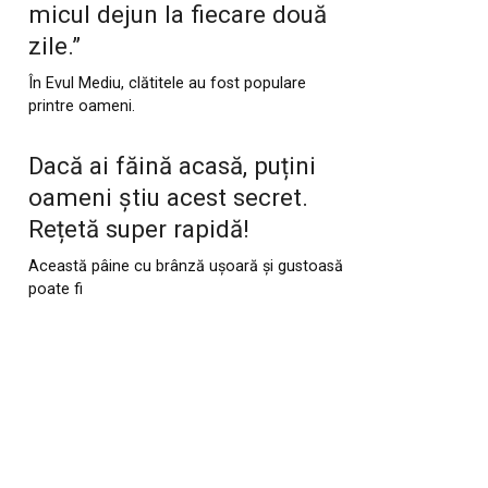
micul dejun la fiecare două
zile.”
În Evul Mediu, clătitele au fost populare
printre oameni.
Dacă ai făină acasă, puțini
oameni știu acest secret.
Rețetă super rapidă!
Această pâine cu brânză ușoară și gustoasă
poate fi