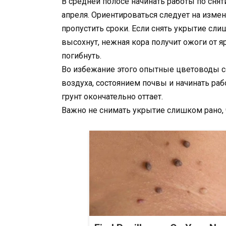
В средней полосе начинать работы по снят
апреля. Ориентироваться следует на измен
пропустить сроки. Если снять укрытие сли
высохнут, нежная кора получит ожоги от я
погибнуть.
Во избежание этого опытные цветоводы с
воздуха, состоянием почвы и начинать ра
грунт окончательно оттает.
Важно не снимать укрытие слишком рано,