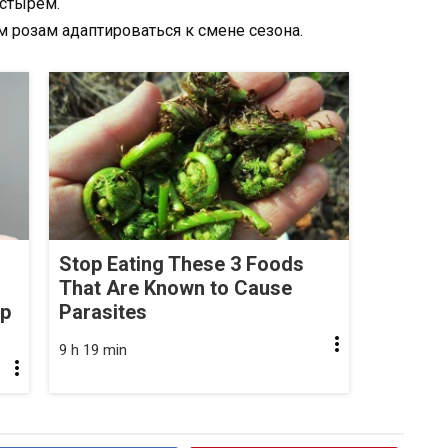
астырем.
 розам адаптироваться к смене сезона.
Stop Eating These 3 Foods
That Are Known to Cause
op
Parasites
9 h 19 min