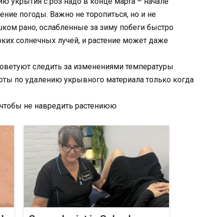
ию укрытия с роз надо в конце марта – начале
ение погоды. Важно не торопиться, но и не
шком рано, ослабленные за зиму побеги быстро
рких солнечных лучей, и растение может даже
оветуют следить за изменениями температуры
боты по удалению укрывного материала только когда
 чтобы не навредить растениюю