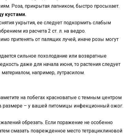
иям. Роза, прикрытая лапником, быстро просыхает.
у кустами.
снятия укрытия, ее следует подкормить слабым
ением из расчета 2 ст. л. на ведро.
имо притенять от палящих лучей, иначе розы могут
идается сильное похолодание или возвратные
едкость даже для начала июня, то растения следует
атериалом, например, лутрасилом.
заметите на побегах красноватые с темным центром
 в размере – у вашей питомицы инфекционный ожог.
жалений обрезать. Если поражение не особенно
затем смазать поврежденное место тетрациклиновой