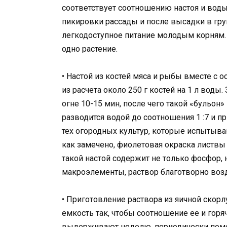
соответствует соотношению настоя и воды 
пикировки рассады и после высадки в грун
легкодоступное питание молодым корням.
одно растение.
• Настой из костей мяса и рыбы вместе с 
из расчета около 250 г костей на 1 л вод
огне 10-15 мин, после чего такой «бульон» 
разводится водой до соотношения 1 :7 и пр
тех огородных культур, которые испытыв
как замечено, фиолетовая окраска листвы
такой настой содержит не только фосфор, 
макроэлементы, раствор благотворно возде
• Приготовление раствора из яичной скор
емкость так, чтобы соотношение ее и горяч
выдерживают неделю, периодически поме