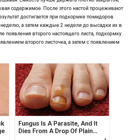
тывая содержимое. После этого настой процеживают
езультат достигается при подкормке помидоров
 неделю, а затем каждые 2 недели до высадки их в
ле появления второго настоящего листа, подкормку
появлением второго листочка, а затем с появлением
ck
Fungus Is A Parasite, And It
ge
Dies From A Drop Of Plain...