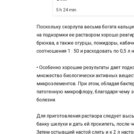
5 h 24 min
Поскольку скорлупа весьма богата кальц
на подкормки ее раствором хорошо реагиру
брюква, а также огурцы, помидоры, кабачк
соотношения 1 : 50 и расходовать по 0,5 л 
• Особенно хорошие результаты дает под
множество биологически активных вещест
микроэлементов. При этом, обладая бакте
патогенную микрофлору, благодаря чему 
болезни.
Для приготовления раствора следует выс
банку шелухи и дать ей прокипеть, после
Затем остывший настой слить и к 2 л наст