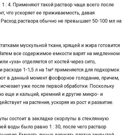
1 : 4. Применяют такой раствор чаще всего после
т, что ускоряет ее приживаемость, давая
 Расход раствора обычно не превышает 50-100 мл на
остатками мускульной ткани, хрящей и жира готовится
ы. Затем все содержимое емкости варят на медленном
или «уха» отделяется от костей через сито,
и расходе 1-1,5 л на 1м² применяется для подкормок
ают в данный момент фосфорное голодание, причем,
 исчезает уже после первой обработки. Поскольку
но еще и кальций, кремний и другие микро- и
йствует на растения, ускоряя их рост и развитие.
лупы состоит в закладке скорлупы в стеклянную
ей воды было равно 1 : 30, после чего раствор
шивая. Емкость лучше держать плотно закрытой,