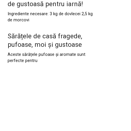
de gustoasă pentru iarnă!
Ingrediente necesare: 3 kg de dovlecei 2,5 kg
de morcovi
Sărățele de casă fragede,
pufoase, moi și gustoase
Aceste sărățele pufoase și aromate sunt
perfecte pentru