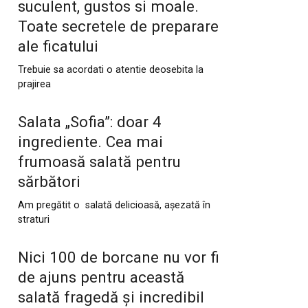
suculent, gustos si moale.
Toate secretele de preparare
ale ficatului
Trebuie sa acordati o atentie deosebita la
prajirea
Salata „Sofia”: doar 4
ingrediente. Cea mai
frumoasă salată pentru
sărbători
Am pregătit o salată delicioasă, așezată în
straturi
Nici 100 de borcane nu vor fi
de ajuns pentru această
salată fragedă și incredibil