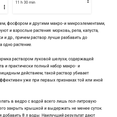
11 h 30 min
ием, фосфором и другими макро-и микроэлементами,
ют и взрослые растения: морковь, репа, капуста,
и и др., причем раствор лучше разбавить до
на одно растение.
кормка раствором луковой шелухи, содержащей
в и практически полный набор макро- и
рицидным действием, такой раствор убивает
эффективен уже при первых признаках той или иной
ыпать в ведро с водой всего лишь пол-литровую
 чего закрыть крышкой и выдержать не менее суток.
оя добавить 8 л воды. Наилучший результат дают