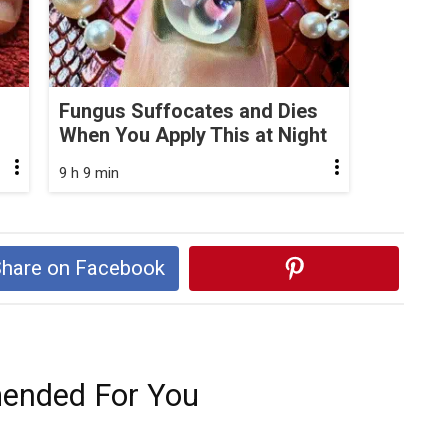
Fungus Suffocates and Dies
When You Apply This at Night
9 h 9 min
hare on Facebook
nded For You