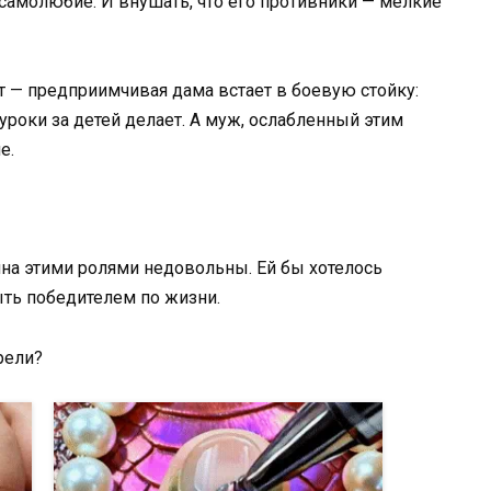
 самолюбие. И внушать, что его противники — мелкие
т — предприимчивая дама встает в боевую стойку:
и уроки за детей делает. А муж, ослабленный этим
е.
ина этими ролями недовольны. Ей бы хотелось
ыть победителем по жизни.
рели?