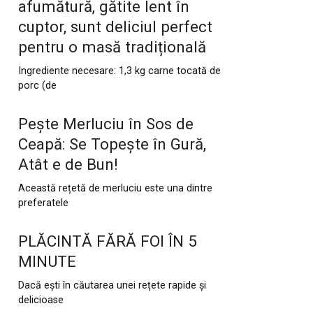
afumătură, gătite lent în
cuptor, sunt deliciul perfect
pentru o masă tradițională
Ingrediente necesare: 1,3 kg carne tocată de
porc (de
Pește Merluciu în Sos de
Ceapă: Se Topește în Gură,
Atât e de Bun!
Această rețetă de merluciu este una dintre
preferatele
PLĂCINTĂ FĂRĂ FOI ÎN 5
MINUTE
Dacă ești în căutarea unei rețete rapide și
delicioase