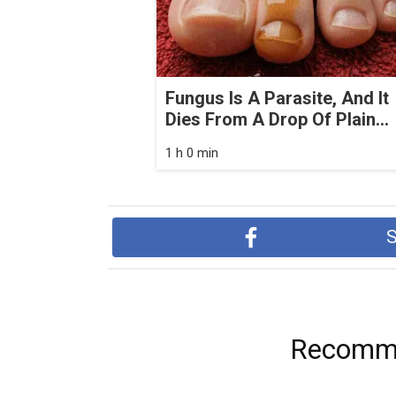
Fungus Is A Parasite, And It
Dies From A Drop Of Plain...
1 h 0 min
S
Recomme