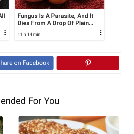
ll
Fungus Is A Parasite, And It
Dies From A Drop Of Plain...
11 h 14 min
hare on Facebook
nded For You