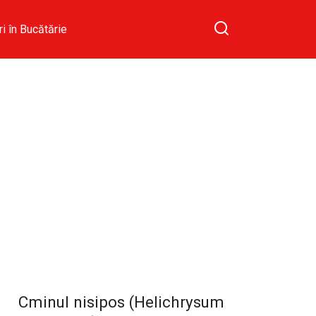
ri în Bucătărie
Cminul nisipos (Helichrysum