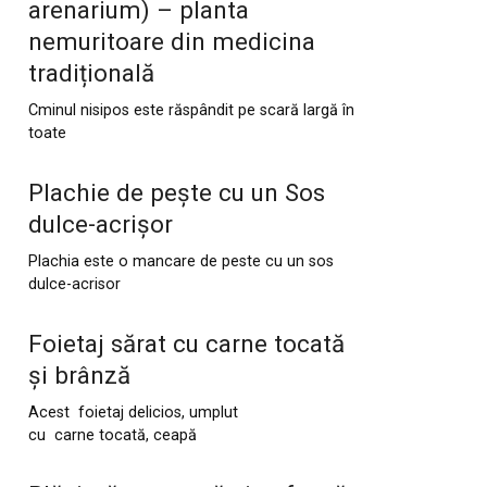
arenarium) – planta
nemuritoare din medicina
tradițională
Cminul nisipos este răspândit pe scară largă în
toate
Plachie de pește cu un Sos
dulce-acrișor
Plachia este o mancare de peste cu un sos
dulce-acrisor
Foietaj sărat cu carne tocată
și brânză
Acest foietaj delicios, umplut
cu carne tocată, ceapă