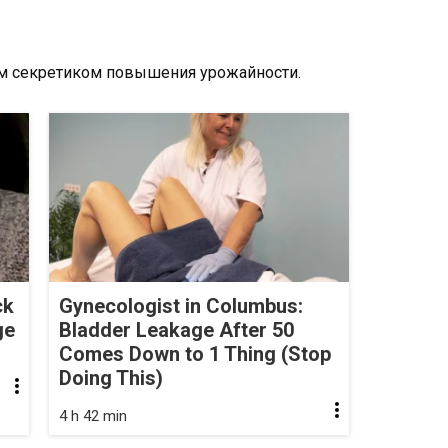
им секретиком повышения урожайности.
ck
Gynecologist in Columbus:
ge
Bladder Leakage After 50
Comes Down to 1 Thing (Stop
Doing This)
4 h 42 min