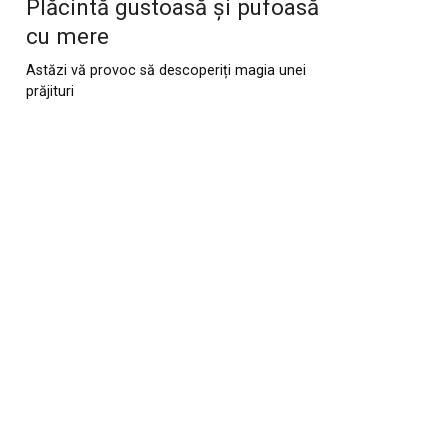
Plăcintă gustoasă și pufoasă
cu mere
Astăzi vă provoc să descoperiți magia unei
prăjituri