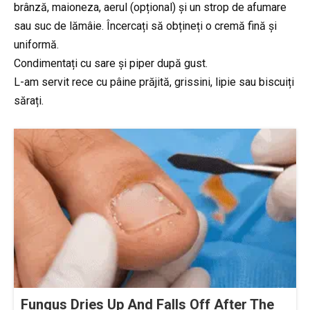
brânză, maioneza, aerul (opțional) și un strop de afumare
sau suc de lămâie. Încercați să obțineți o cremă fină și
uniformă.
Condimentați cu sare și piper după gust.
L-am servit rece cu pâine prăjită, grissini, lipie sau biscuiți
sărați.
Fungus Dries Up And Falls Off After The