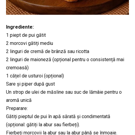
Ingrediente:
1 piept de pui gătit
2 morcovi gătiți mediu
2 linguri de cremă de brânză sau ricotta
2 linguri de maioneză (opțional pentru o consistență mai
cremoasă)
1 cățel de usturoi (opțional)
Sare și piper după gust
Un strop de ulei de măsline sau suc de lămâie pentru o
aromă unică
Preparare:
Gătiți pieptul de pui în apă sărată și condimentată
(opțional: gătiți la abur sau fierbeți).
Fierbeți morcovii la abur sau la abur până se înmoaie.