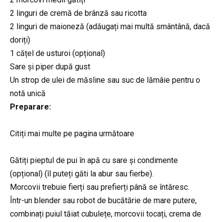
2 linguri de cremă de brânză sau ricotta
2 linguri de maioneză (adăugați mai multă smântână, dacă
doriți)
1 cățel de usturoi (opțional)
Sare și piper după gust
Un strop de ulei de măsline sau suc de lămâie pentru o
notă unică
Preparare:
Citiți mai multe pe pagina următoare
Gătiți pieptul de pui în apă cu sare și condimente
(opțional) (îl puteți găti la abur sau fierbe).
Morcovii trebuie fierți sau prefierți până se întăresc.
Într-un blender sau robot de bucătărie de mare putere,
combinați puiul tăiat cubulețe, morcovii tocați, crema de