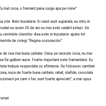
“Eu bat coca, o framant pana curge apa pe mine”
 zile. Ador bucataria. Si cand sunt suparata, eu intru in
invatat eu acum 30 de ani nu mai este valabil astazi. De
cu cerintele clientilor. Asa este in bucatarie: apare tot
numita de colegi “Regina cozonacilor”.
fie de cea mai buna calitate. Daca se raceste coca, nu mai
sa fie galben-aurie. Foarte important este framantatul. Eu
eta trebuie respectata cu sfiintenie. Se folosesc cantitati
ezea, nuca de foarte buna calitate, rahat, stafide, ciocolata
 cozonacii pe care ii fac sunt foarte apreciati”, a mai spus
romat