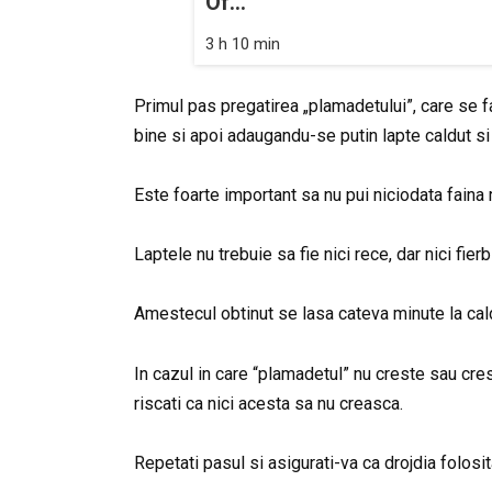
Of...
3 h 10 min
Primul pas pregatirea „plamadetului”, care se 
bine si apoi adaugandu-se putin lapte caldut si
Este foarte important sa nu pui niciodata faina 
Laptele nu trebuie sa fie nici rece, dar nici fier
Amestecul obtinut se lasa cateva minute la cal
In cazul in care “plamadetul” nu creste sau crest
riscati ca nici acesta sa nu creasca.
Repetati pasul si asigurati-va ca drojdia folosit