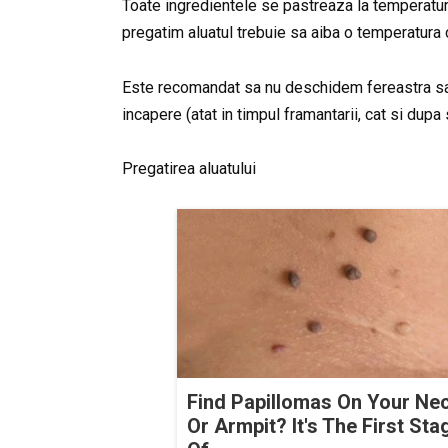
Toate ingredientele se pastreaza la temperatura
pregatim aluatul trebuie sa aiba o temperatura c
Este recomandat sa nu deschidem fereastra sau
incapere (atat in timpul framantarii, cat si dup
Pregatirea aluatului
Find Papillomas On Your Ne
Or Armpit? It's The First Sta