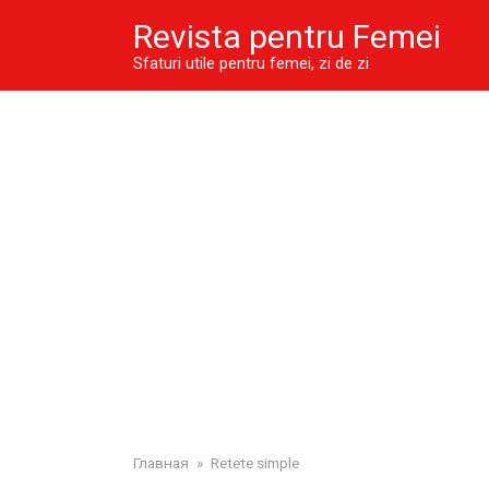
Skip
Revista pentru Femei
to
content
Sfaturi utile pentru femei, zi de zi
Главная
»
Retete simple