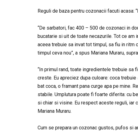
Reguli de baza pentru cozonacii facuti acasa: 
“De sarbatori, fac 400 – 500 de cozonaci in doua
bucatarie si uit de toate necazurile. Tot ce am 
aceea trebuie sa invat tot timpul, sa fiu in ritm 
timpul ceva nou”, a spus Mariana Muraru, supra
“In primul rand, toate ingredientele trebuie sa 
creste. Eu apreciez dupa culoare: coca trebuie 
bat coca, o framant pana curge apa pe mine. Ret
stabile. Umplutura poate fi foarte diferita: cu b
si chiar si visine. Eu respect aceste reguli, iar
Mariana Muraru.
Cum se prepara un cozonac gustos, pufos si a