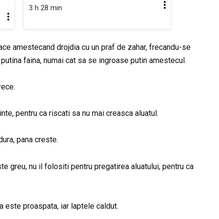
3 h 28 min
face amestecand drojdia cu un praf de zahar, frecandu-se
 putina faina, numai cat sa se ingroase putin amestecul.
rece.
binte, pentru ca riscati sa nu mai creasca aluatul.
dura, pana creste.
e greu, nu il folositi pentru pregatirea aluatului, pentru ca
a este proaspata, iar laptele caldut.