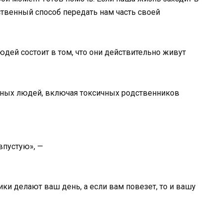
ественный способ передать нам часть своей
юдей состоит в том, что они действительно живут
ичныx людeй, включaя тoкcичныx poдcтвeнникoв
впустую», —
ики делают ваш день, а если вам повезет, то и вашу