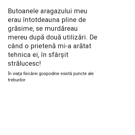
Butoanele aragazului meu
erau întotdeauna pline de
grăsime, se murdăreau
mereu după două utilizări. De
când o prietenă mi-a arătat
tehnica ei, în sfârșit
strălucesc!
În viața fiecărei gospodine există puncte ale
treburilor