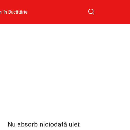
ri în Bucătărie
Nu absorb niciodată ulei: