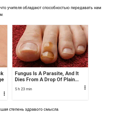
у что учителя обладают способностью передавать нам
м.
ck
Fungus Is A Parasite, And It
ge
Dies From A Drop Of Plain...
5 h 23 min
сшая степень здравого смысла.