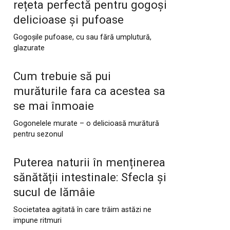
rețeta perfectă pentru gogoși
delicioase și pufoase
Gogoșile pufoase, cu sau fără umplutură,
glazurate
Cum trebuie să pui
murăturile fara ca acestea sa
se mai înmoaie
Gogonelele murate – o delicioasă murătură
pentru sezonul
Puterea naturii în menținerea
sănătății intestinale: Sfecla și
sucul de lămâie
Societatea agitată în care trăim astăzi ne
impune ritmuri