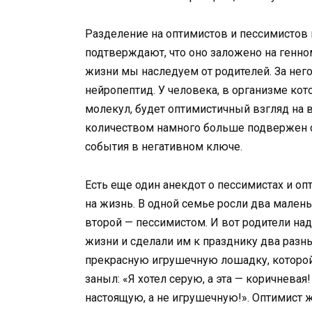
Разделение на оптимистов и пессимистов 
подтверждают, что оно заложено на генно
жизни мы наследуем от родителей. За нег
нейропептид. У человека, в организме кот
молекул, будет оптимистичный взгляд на 
количеством намного больше подвержен с
события в негативном ключе.
Есть еще один анекдот о пессимистах и оп
на жизнь. В одной семье росли два малень
второй — пессимистом. И вот родители на
жизни и сделали им к празднику два разн
прекрасную игрушечную лошадку, которой 
заныл: «Я хотел серую, а эта — коричневая!
настоящую, а не игрушечную!». Оптимист 