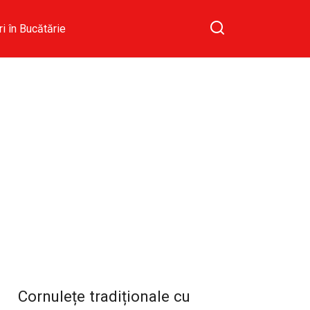
ri în Bucătărie
Cornulețe tradiționale cu