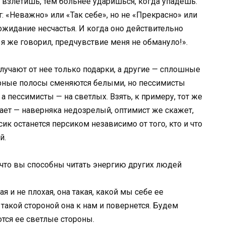
 взлетишь, тем больнее ударишься, когда упадешь.
: «Неважно» или «Так себе», но не «Прекрасно» или
ожидание несчастья. И когда оно действительно
 я же говорил, предчувствие меня не обмануло!».
олучают от нее только подарки, а другие — сплошные
черные полосы сменяются белыми, но пессимисты
а пессимисты — на светлых. Взять, к примеру, тот же
мает — наверняка недозрелый, оптимист же скажет,
ик останется персиком независимо от того, кто и что
й.
, что вы способны читать энергию других людей
я и не плохая, она такая, какой мы себе ее
 такой стороной она к нам и повернется. Будем
ются ее светлые стороны.