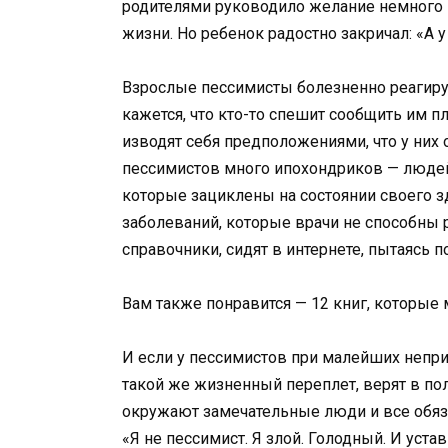
родителями руководило желание немного
жизни. Но ребенок радостно закричал: «А у
Взрослые пессимисты болезненно реагиру
кажется, что кто-то спешит сообщить им п
изводят себя предположениями, что у них
пессимистов много ипохондриков — люде
которые зациклены на состоянии своего з
заболеваний, которые врачи не способны 
справочники, сидят в интернете, пытаясь 
Вам также понравится — 12 книг, которы
И если у пессимистов при малейших непри
такой же жизненный переплет, верят в пол
окружают замечательные люди и все обяз
«Я не пессимист. Я злой. Голодный. И уст