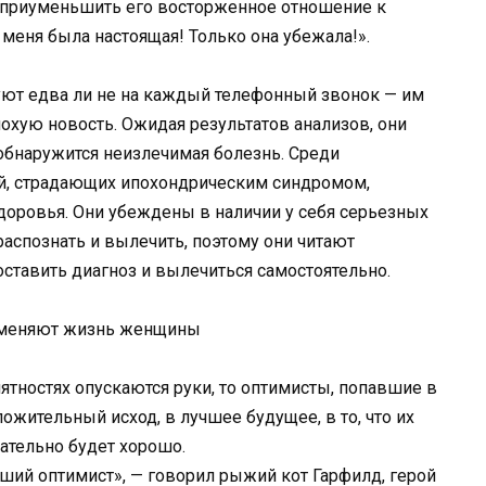
 приуменьшить его восторженное отношение к
 меня была настоящая! Только она убежала!».
ют едва ли не на каждый телефонный звонок — им
лохую новость. Ожидая результатов анализов, они
 обнаружится неизлечимая болезнь. Среди
й, страдающих ипохондрическим синдромом,
доровья. Они убеждены в наличии у себя серьезных
распознать и вылечить, поэтому они читают
поставить диагноз и вылечиться самостоятельно.
е меняют жизнь женщины
ятностях опускаются руки, то оптимисты, попавшие в
ожительный исход, в лучшее будущее, в то, что их
ательно будет хорошо.
авший оптимист», — говорил рыжий кот Гарфилд, герой