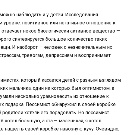
можно наблюдать и у детей. Исследования
м уровне: позитивное или негативное отношение к
о отвечает некое биологически активное вещество —
орого синтезируется большое количество таких
вещи. И наоборот — человек с незначительным их
трессам, тревогам, депрессиям и воспринимает
тимистах, который касается детей с разным взглядом
ких мальчика, один из которых был оптимистом, а
думали несколько уравновесить их отношение к
ых подарка. Пессимист обнаружил в своей коробке
родители хотели его порадовать. Но пессимист
 Я хотел большую, а эта — маленькая, я хотел
же нашел в своей коробке навозную кучу. Очевидно,