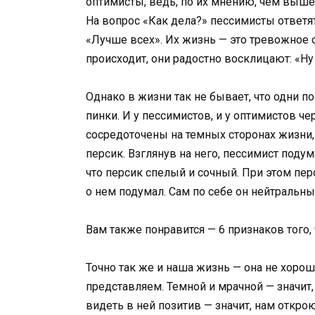
оптимисты, ведь, по их мнению, чем выше
На вопрос «Как дела?» пессимисты ответят
«Лучше всех». Их жизнь — это тревожное 
происходит, они радостно восклицают: «Ну
Однако в жизни так не бывает, что одни п
пинки. И у пессимистов, и у оптимистов 
сосредоточены на темных сторонах жизни, 
персик. Взглянув на него, пессимист поду
что персик спелый и сочный. При этом перс
о нем подумал. Сам по себе он нейтральны
Вам также понравится — 6 признаков того
Точно так же и наша жизнь — она не хороша
представляем. Темной и мрачной — значит,
видеть в ней позитив — значит, нам откро