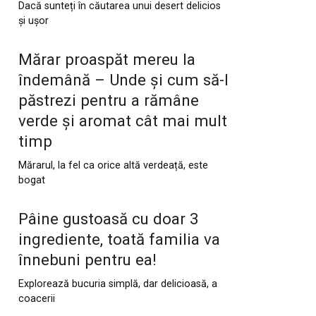
Dacă sunteți în căutarea unui desert delicios
și ușor
Mărar proaspăt mereu la
îndemână – Unde și cum să-l
păstrezi pentru a rămâne
verde și aromat cât mai mult
timp
Mărarul, la fel ca orice altă verdeață, este
bogat
Pâine gustoasă cu doar 3
ingrediente, toată familia va
înnebuni pentru ea!
Explorează bucuria simplă, dar delicioasă, a
coacerii