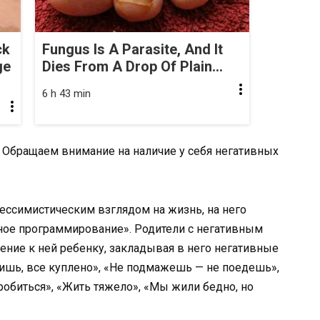
ck
Fungus Is A Parasite, And It
ge
Dies From A Drop Of Plain...
6 h 43 min
 Обращаем внимание на наличие у себя негативных
пессимистическим взглядом на жизнь, на него
ное программирование». Родители с негативным
ние к ней ребенку, закладывая в него негативные
пишь, все куплено», «Не подмажешь — не поедешь»,
пробиться», «Жить тяжело», «Мы жили бедно, но