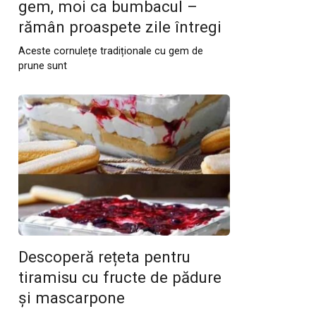
gem, moi ca bumbacul –
rămân proaspete zile întregi
Aceste cornulețe tradiționale cu gem de
prune sunt
Descoperă rețeta pentru
tiramisu cu fructe de pădure
și mascarpone