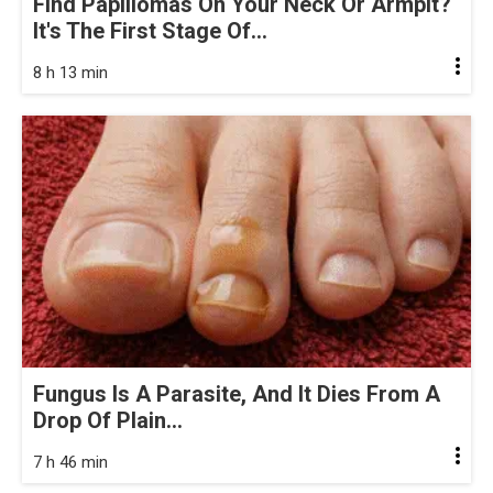
Find Papillomas On Your Neck Or Armpit?
It's The First Stage Of...
8 h 13 min
Fungus Is A Parasite, And It Dies From A
Drop Of Plain...
7 h 46 min