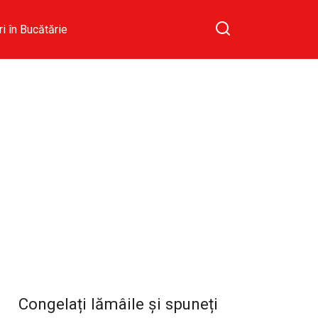
ri în Bucătărie
Congelați lămâile și spuneți