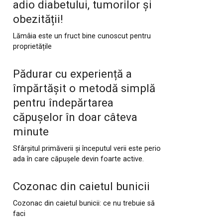
adio diabetului, tumorilor și
obezității!
Lămâia este un fruct bine cunoscut pentru
proprietățile
Pădurar cu experiență a
împărtășit o metodă simplă
pentru îndepărtarea
căpușelor în doar câteva
minute
Sfârșitul primăverii și începutul verii este perio
ada în care căpușele devin foarte active.
Cozonac din caietul bunicii
Cozonac din caietul bunicii: ce nu trebuie să
faci