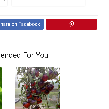
hare on Facebook
nded For You