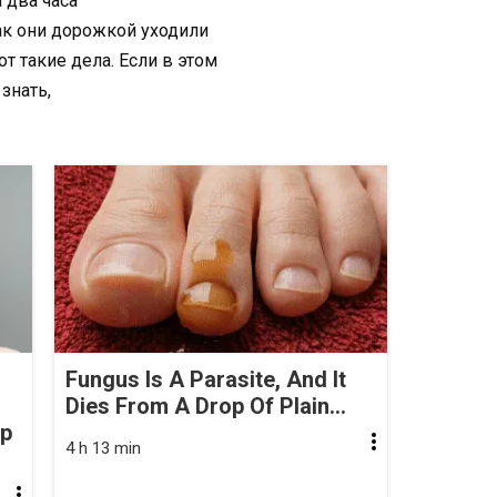
 два часа
как они дорожкой уходили
т такие дела. Если в этом
 знать,
Fungus Is A Parasite, And It
Dies From A Drop Of Plain...
op
4 h 13 min