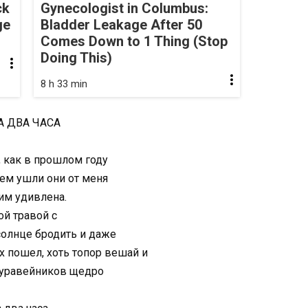
ck
Gynecologist in Columbus:
ge
Bladder Leakage After 50
Comes Down to 1 Thing (Stop
Doing This)
8 h 33 min
, как в прошлом году
чем ушли они от меня
тим удивлена.
ой травой с
 солнце бродить и даже
ах пошел, хоть топор вешай и
 муравейников щедро