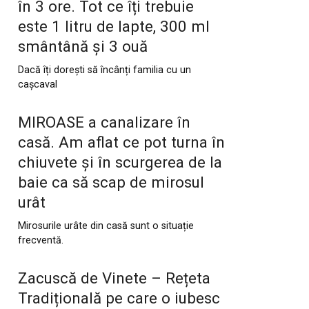
în 3 ore. Tot ce îți trebuie
este 1 litru de lapte, 300 ml
smântână și 3 ouă
Dacă îți dorești să încânți familia cu un
cașcaval
MIROASE a canalizare în
casă. Am aflat ce pot turna în
chiuvete și în scurgerea de la
baie ca să scap de mirosul
urât
Mirosurile urâte din casă sunt o situație
frecventă.
Zacuscă de Vinete – Rețeta
Tradițională pe care o iubesc