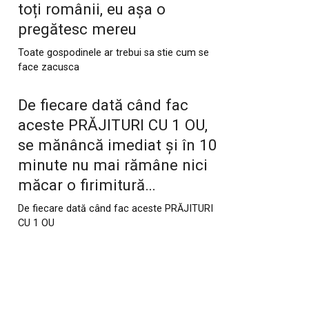
toți românii, eu așa o
pregătesc mereu
Toate gospodinele ar trebui sa stie cum se
face zacusca
De fiecare dată când fac
aceste PRĂJITURI CU 1 OU,
se mănâncă imediat și în 10
minute nu mai rămâne nici
măcar o firimitură…
De fiecare dată când fac aceste PRĂJITURI
CU 1 OU