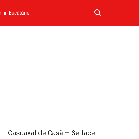
ri în Bucătărie
Cașcaval de Casă – Se face