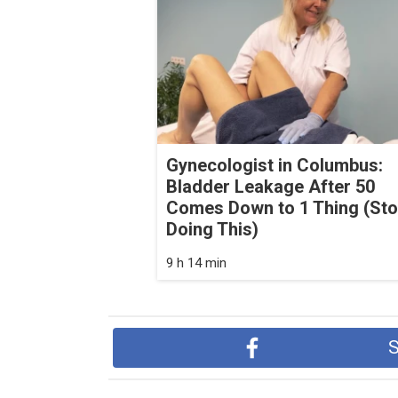
Gynecologist in Columbus:
Bladder Leakage After 50
Comes Down to 1 Thing (St
Doing This)
9 h 14 min
S