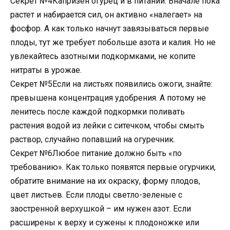
Секрет №4Капризен огурец и в питании. Вначале пока
растет и набирается сил, он активно «налегает» на
фосфор. А как только начнут завязываться первые
плоды, тут же требует побольше азота и калия. Но не
увлекайтесь азотными подкормками, не копите
нитраты в урожае.
Секрет №5Если на листьях появились ожоги, знайте:
превышена концентрация удобрения. А потому не
ленитесь после каждой подкормки поливать
растения водой из лейки с ситечком, чтобы смыть
раствор, случайно попавший на огуречник.
Секрет №6Любое питание должно быть «по
требованию». Как только появятся первые огурчики,
обратите внимание на их окраску, форму плодов,
цвет листьев. Если плоды светло-зеленые с
заостренной верхушкой – им нужен азот. Если
расширены к верху и сужены к плодоножке или