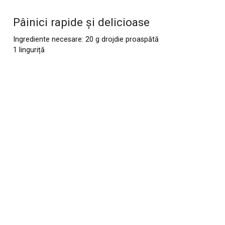
Pâinici rapide și delicioase
Ingrediente necesare: 20 g drojdie proaspătă
1 linguriță