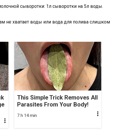
молочной сыворотки: 1л сыворотки на 5л воды.
цам не хватает воды или вода для полива слишком
ck
This Simple Trick Removes All
ge
Parasites From Your Body!
7 h 14 min