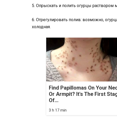
5. Опрыскать и полить огурцы раствором 
6. Отрегулировать полив: возможно, огур
холодная.
Find Papillomas On Your Ne
Or Armpit? It's The First Sta
Of...
3 h 17 min