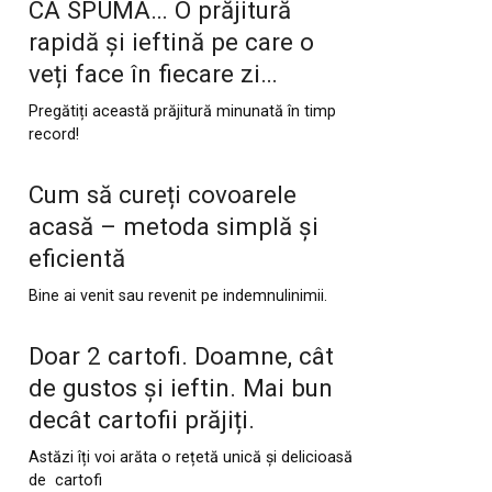
CA SPUMA… O prăjitură
rapidă și ieftină pe care o
veți face în fiecare zi…
Pregătiți această prăjitură minunată în timp
record!
Cum să cureți covoarele
acasă – metoda simplă și
eficientă
Bine ai venit sau revenit pe indemnulinimii.
Doar 2 cartofi. Doamne, cât
de gustos și ieftin. Mai bun
decât cartofii prăjiți.
Astăzi îți voi arăta o rețetă unică și delicioasă
de cartofi