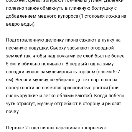
обсохнет, срезы затирают толченым углем. Делёнки
полезно также обмакнуть в глиняную болтушку с
добавлением медного купороса (1 столовая ложка на
ведро воды).
Подготовленную деленку пиона сажают в лунку на
песчаную подушку. Сверху засыпают огородной
землей так, чтобы над почками ее слой был не более
5 см, и обильно поливают. В первый год на зиму
посадки нужно замульчировать торфом (слоем 5-7
см). Весной мульчу не убирают до тех пор, пока на
поверхности не появятся красноватые ростки (они
очень хрупкие и легко обламываются). Когда побеги
чуть отрастут, мульчу отгребают в сторону и рыхлят
почву.
Первые 2 года пионы наращивают корневую