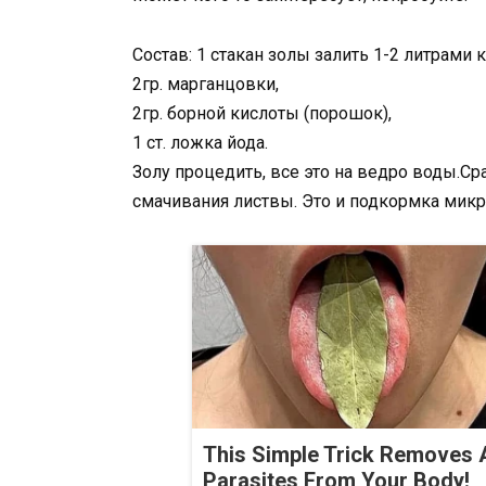
Состав: 1 стакан золы залить 1-2 литрами 
2гр. марганцовки,
2гр. борной кислоты (порошок),
1 ст. ложка йода.
Золу процедить, все это на ведро воды.С
смачивания листвы. Это и подкормка микр
This Simple Trick Removes A
Parasites From Your Body!