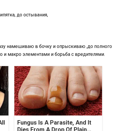
кипятка, до остывания,
разу намешиваю в бочку и опрыскиваю ,до полного
о и макро элементами и борьба с вредителями.
ll
Fungus Is A Parasite, And It
Dies From A Drop Of Plain...