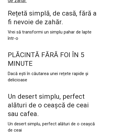
Rețetă simplă, de casă, fără a
fi nevoie de zahăr.
Vrei să transformi un simplu pahar de lapte
într-o
PLĂCINTĂ FĂRĂ FOI ÎN 5
MINUTE
Dacă ești în căutarea unei rețete rapide și
delicioase
Un desert simplu, perfect
alături de o ceașcă de ceai
sau cafea.
Un desert simplu, perfect alături de o ceașcă
de ceai