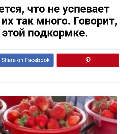
тся, чтo нe ycпевает
их так много. Говорит,
в этой подкормке.
Share on Facebook