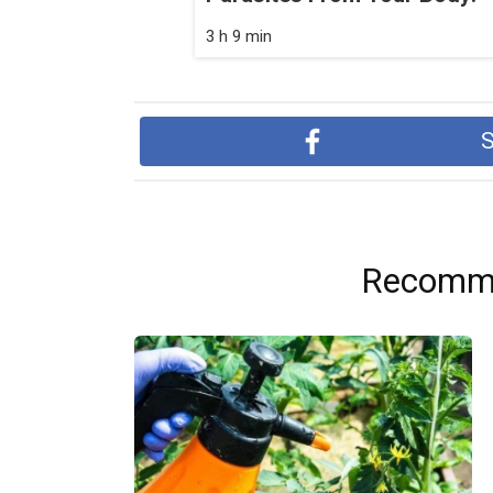
3 h 9 min
S
Recomme