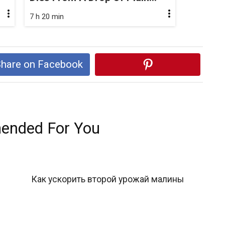
7 h 20 min
hare on Facebook
nded For You
Как ускорить второй урожай малины