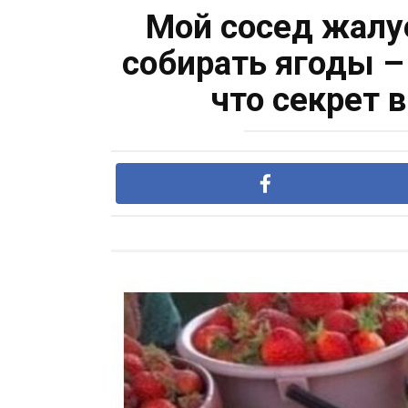
Moй coceд жaлуe
собирать ягоды – 
что секрет 