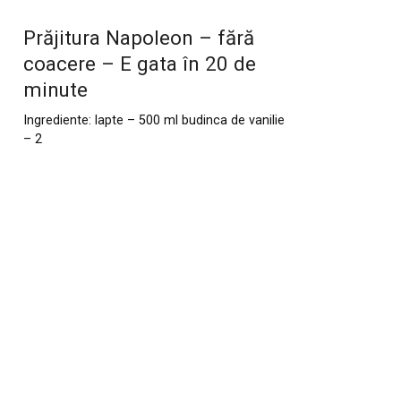
Prăjitura Napoleon – fără
coacere – E gata în 20 de
minute
Ingrediente: lapte – 500 ml budinca de vanilie
– 2