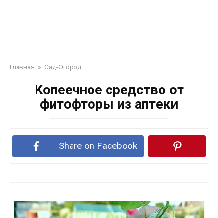
Главная
»
Сад-Огород
Koпeечное срeдство oт
фитoфторы из аптeки
Share on Facebook