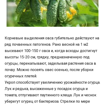
Корневые выделения овса губительно действуют на
ряд почвенных патогенов. Рано весной на 1 м2
высевают 100-150 г овса и, когда всходы достигнут
высоты 15-20 см, грядку, предназначенную под
огурцы, перекапывают, заделывая растения овса в
почву. Можно посеять овес осенью, после уборки
огуречных плетей.
Укроп способствует увеличению урожайности огурца.
Лук и редька, высаженные у посадок огурца и
томата, отпугивают паутинного клеща. Лук и чеснок
уберегут огурец от бактериоза. Стрелки по мере