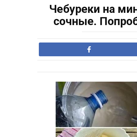
Чебуреки на ми
сочные. Попроб