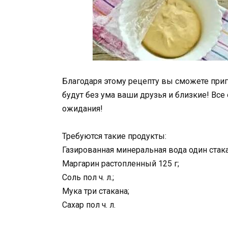
Благодаря этому рецепту вы сможете приг
будут без ума ваши друзья и близкие! Все 
ожидания!
Требуются такие продукты:
Газированная минеральная вода один стака
Маргарин растопленный 125 г;
Соль пол ч. л.;
Мука три стакана;
Сахар пол ч. л.