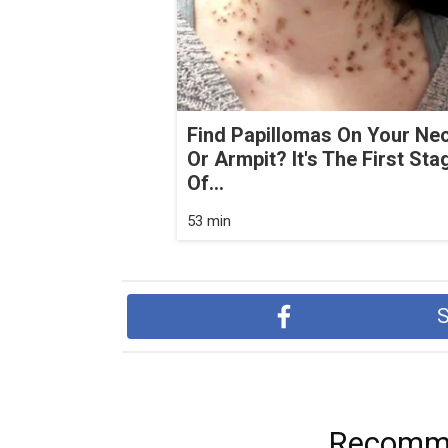
Find Papillomas On Your Ne
Or Armpit? It's The First Sta
Of...
53 min
S
Recomme