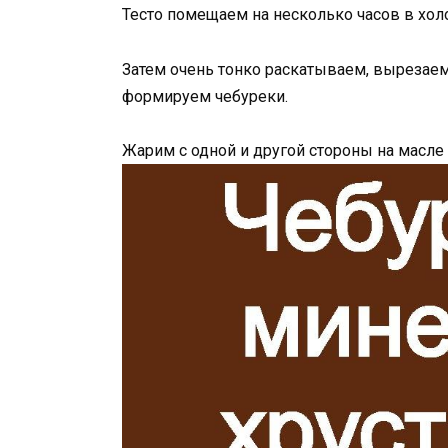
Тесто помещаем на несколько часов в хол
Затем очень тонко раскатываем, вырезаем
формируем чебуреки.
Жарим с одной и другой стороны на масле