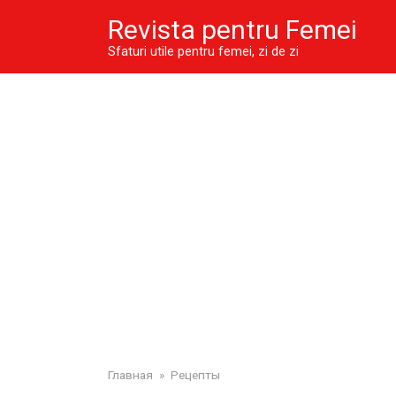
Skip
Revista pentru Femei
to
content
Sfaturi utile pentru femei, zi de zi
Главная
»
Рецепты