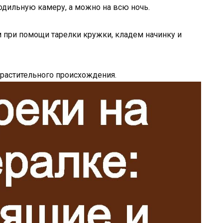
одильную камеру, а можно на всю ночь.
 при помощи тарелки кружки, кладем начинку и
 растительного происхождения.