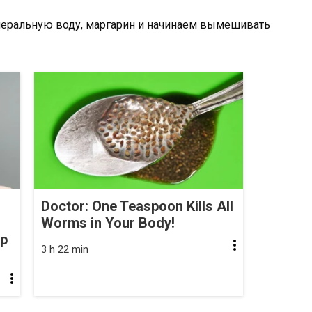
инеральную воду, маргарин и начинаем вымешивать
Doctor: One Teaspoon Kills All
Worms in Your Body!
op
3 h 22 min