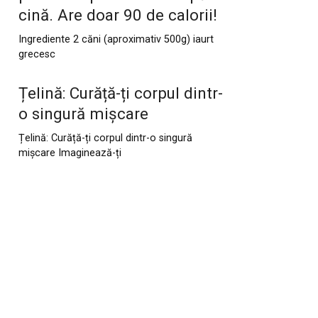
cină. Are doar 90 de calorii!
Ingrediente 2 căni (aproximativ 500g) iaurt
grecesc
Țelină: Curăță-ți corpul dintr-
o singură mișcare
Țelină: Curăță-ți corpul dintr-o singură
mișcare Imaginează-ți