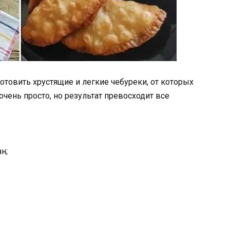
отовить хрустящие и легкие чебуреки, от которых
очень просто, но результат превосходит все
н;