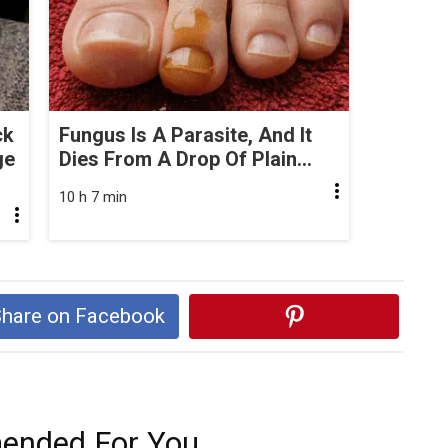
ck
Fungus Is A Parasite, And It
ge
Dies From A Drop Of Plain...
10 h 7 min
hare on Facebook
nded For You