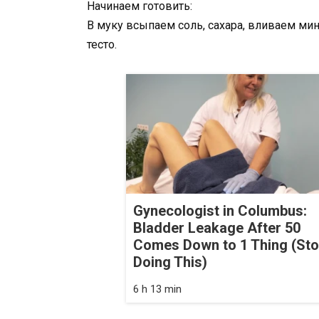
Начинаем готовить:
В муку всыпаем соль, сахара, вливаем м
тесто.
Gynecologist in Columbus:
Bladder Leakage After 50
Comes Down to 1 Thing (St
Doing This)
6 h 13 min