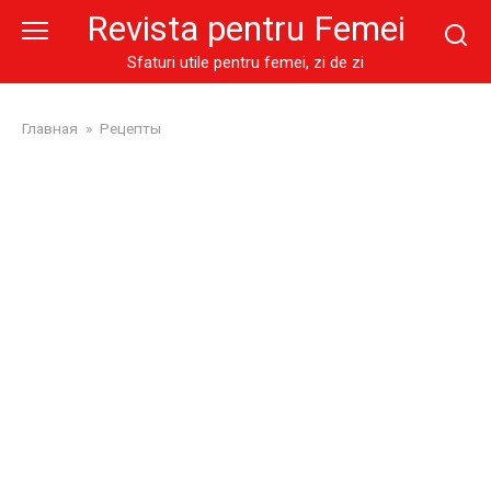
Skip
Revista pentru Femei
to
content
Sfaturi utile pentru femei, zi de zi
Главная
»
Рецепты