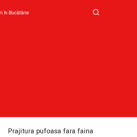
ri în Bucătărie
Prajitura pufoasa fara faina