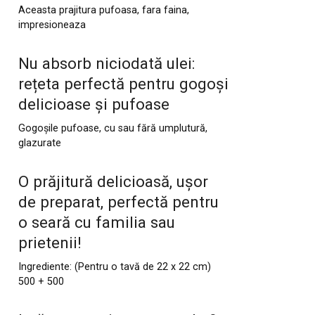
Aceasta prajitura pufoasa, fara faina,
impresioneaza
Nu absorb niciodată ulei:
rețeta perfectă pentru gogoși
delicioase și pufoase
Gogoșile pufoase, cu sau fără umplutură,
glazurate
O prăjitură delicioasă, ușor
de preparat, perfectă pentru
o seară cu familia sau
prietenii!
Ingrediente: (Pentru o tavă de 22 x 22 cm)
500 + 500