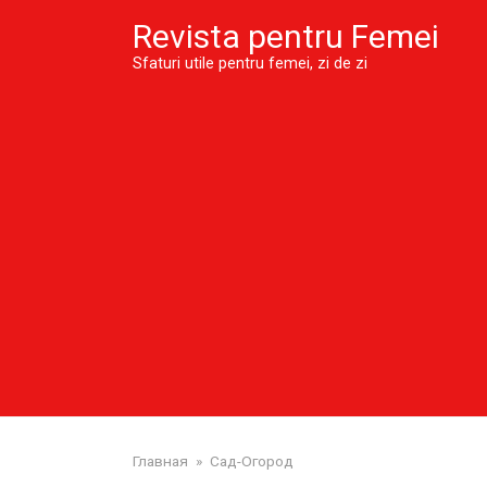
Skip
Revista pentru Femei
to
content
Sfaturi utile pentru femei, zi de zi
Главная
»
Сад-Огород