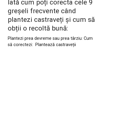
Iată cum poți corecta cele 9
greșeli frecvente când
plantezi castraveți și cum să
obții o recoltă bună:
Plantezi prea devreme sau prea târziu: Cum
să corectezi: Plantează castraveții