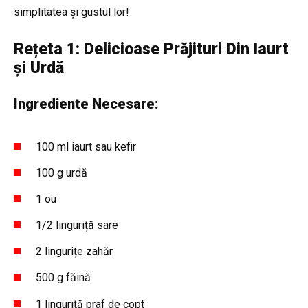
simplitatea și gustul lor!
Rețeta 1: Delicioase Prăjituri Din Iaurt
și Urdă
Ingrediente Necesare:
100 ml iaurt sau kefir
100 g urdă
1 ou
1/2 linguriță sare
2 lingurițe zahăr
500 g făină
1 linguriță praf de copt