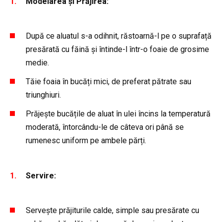
Modelarea și Prăjirea:
După ce aluatul s-a odihnit, răstoarnă-l pe o suprafață
presărată cu făină și întinde-l într-o foaie de grosime
medie.
Tăie foaia în bucăți mici, de preferat pătrate sau
triunghiuri.
Prăjește bucățile de aluat în ulei încins la temperatură
moderată, întorcându-le de câteva ori până se
rumenesc uniform pe ambele părți.
Servire:
Servește prăjiturile calde, simple sau presărate cu