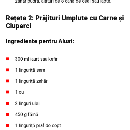
zahăr pudră, alături de o cană de ceai sau lapte.
Rețeta 2: Prăjituri Umplute cu Carne și
Ciuperci
Ingrediente pentru Aluat:
300 ml iaurt sau kefir
1 linguriță sare
1 linguriță zahăr
1 ou
2 linguri ulei
450 g făină
1 linguriță praf de copt