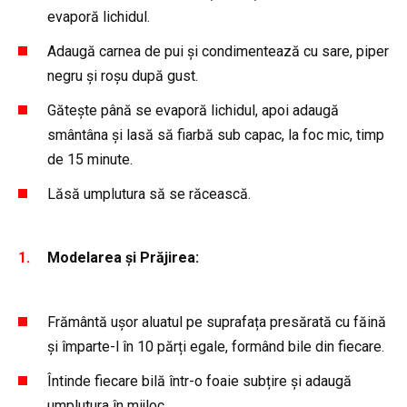
evaporă lichidul.
Adaugă carnea de pui și condimentează cu sare, piper
negru și roșu după gust.
Gătește până se evaporă lichidul, apoi adaugă
smântâna și lasă să fiarbă sub capac, la foc mic, timp
de 15 minute.
Lăsă umplutura să se răcească.
Modelarea și Prăjirea:
Frământă ușor aluatul pe suprafața presărată cu făină
și împarte-l în 10 părți egale, formând bile din fiecare.
Întinde fiecare bilă într-o foaie subțire și adaugă
umplutura în mijloc.