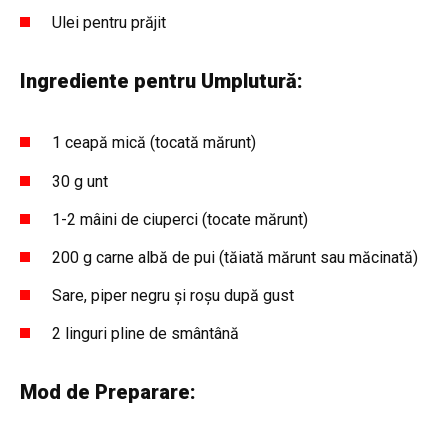
Ulei pentru prăjit
Ingrediente pentru Umplutură:
1 ceapă mică (tocată mărunt)
30 g unt
1-2 mâini de ciuperci (tocate mărunt)
200 g carne albă de pui (tăiată mărunt sau măcinată)
Sare, piper negru și roșu după gust
2 linguri pline de smântână
Mod de Preparare: