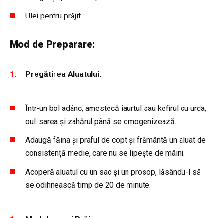
Ulei pentru prăjit
Mod de Preparare:
Pregătirea Aluatului:
Într-un bol adânc, amestecă iaurtul sau kefirul cu urda,
oul, sarea și zahărul până se omogenizează.
Adaugă făina și praful de copt și frământă un aluat de
consistență medie, care nu se lipește de mâini.
Acoperă aluatul cu un sac și un prosop, lăsându-l să
se odihnească timp de 20 de minute.