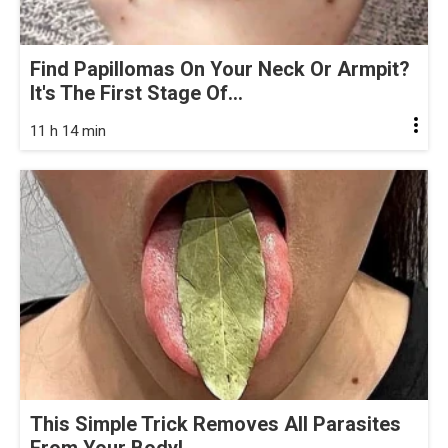
Find Papillomas On Your Neck Or Armpit?
It's The First Stage Of...
11 h 14 min
This Simple Trick Removes All Parasites
From Your Body!